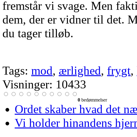
fremstår vi svage. Men fakt
dem, der er vidner til det. 
du tager tilløb.
Tags:
mod
,
ærlighed
,
frygt
,
Visninger: 10433
0
bedømmelser
Ordet skaber hvad det n
Vi holder hinandens hjer