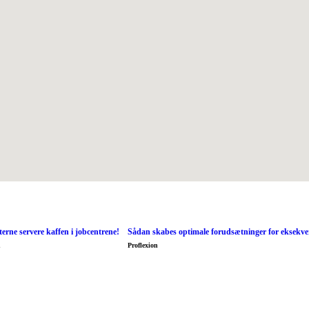
erne servere kaffen i jobcentrene!
Sådan skabes optimale forudsætninger for eksekve
n
Proflexion