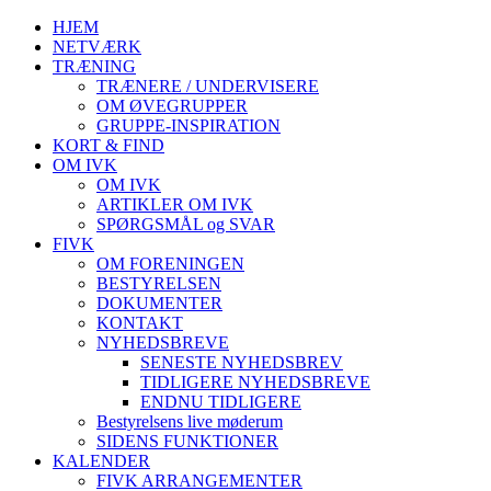
HJEM
NETVÆRK
TRÆNING
TRÆNERE / UNDERVISERE
OM ØVEGRUPPER
GRUPPE-INSPIRATION
KORT & FIND
OM IVK
OM IVK
ARTIKLER OM IVK
SPØRGSMÅL og SVAR
FIVK
OM FORENINGEN
BESTYRELSEN
DOKUMENTER
KONTAKT
NYHEDSBREVE
SENESTE NYHEDSBREV
TIDLIGERE NYHEDSBREVE
ENDNU TIDLIGERE
Bestyrelsens live møderum
SIDENS FUNKTIONER
KALENDER
FIVK ARRANGEMENTER