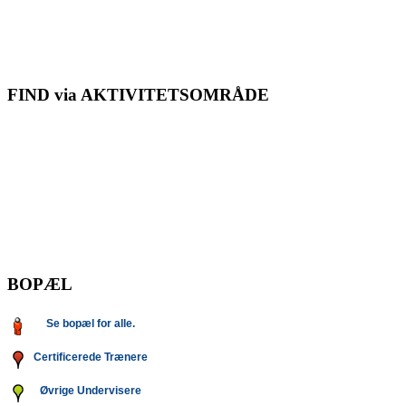
FIND via AKTIVITETSOMRÅDE
BOPÆL
Se bopæl for alle.
Certificerede Trænere
Øvrige Undervisere