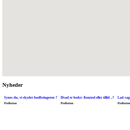
Nyheder
Synes du, vi skyder budbringeren ?
Hvad er bedst: Kontrol eller tillid ..?
Lad vagt
Proflexion
Proflexion
Proflexio