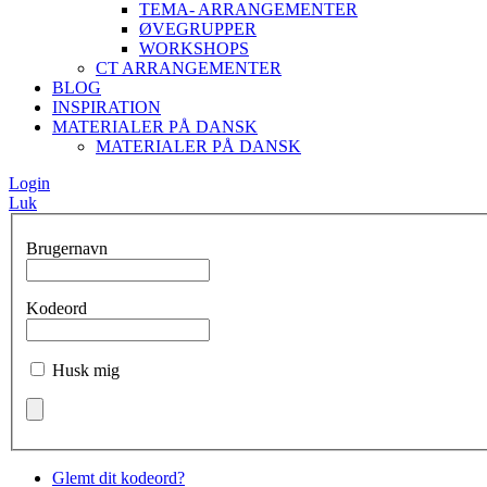
TEMA- ARRANGEMENTER
ØVEGRUPPER
WORKSHOPS
CT ARRANGEMENTER
BLOG
INSPIRATION
MATERIALER PÅ DANSK
MATERIALER PÅ DANSK
Login
Luk
Brugernavn
Kodeord
Husk mig
Glemt dit kodeord?