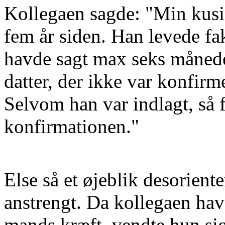
Kollegaen sagde: "Min kus
fem år siden. Han levede fak
havde sagt max seks månede
datter, der ikke var konfir
Selvom han var indlagt, så 
konfirmationen."
Else så et øjeblik desorient
anstrengt. Da kollegaen hav
mands kræft, vendte hun sig