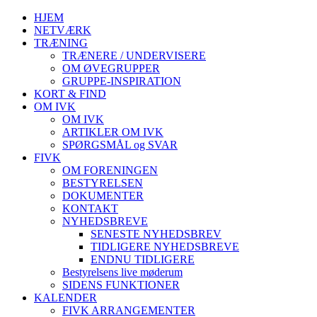
HJEM
NETVÆRK
TRÆNING
TRÆNERE / UNDERVISERE
OM ØVEGRUPPER
GRUPPE-INSPIRATION
KORT & FIND
OM IVK
OM IVK
ARTIKLER OM IVK
SPØRGSMÅL og SVAR
FIVK
OM FORENINGEN
BESTYRELSEN
DOKUMENTER
KONTAKT
NYHEDSBREVE
SENESTE NYHEDSBREV
TIDLIGERE NYHEDSBREVE
ENDNU TIDLIGERE
Bestyrelsens live møderum
SIDENS FUNKTIONER
KALENDER
FIVK ARRANGEMENTER