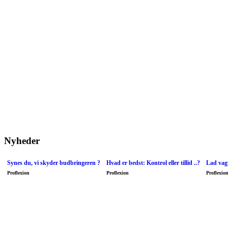
Nyheder
Synes du, vi skyder budbringeren ?
Hvad er bedst: Kontrol eller tillid ..?
Lad vagt
Proflexion
Proflexion
Proflexio