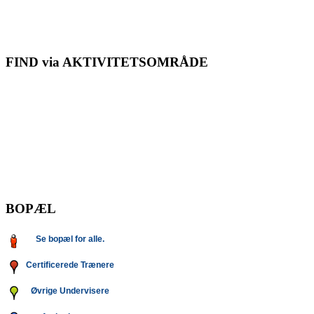
FIND via AKTIVITETSOMRÅDE
BOPÆL
Se bopæl for alle.
Certificerede Trænere
Øvrige Undervisere