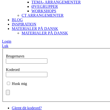
TEMA- ARRANGEMENTER
ØVEGRUPPER
WORKSHOPS
CT ARRANGEMENTER
BLOG
INSPIRATION
MATERIALER PÅ DANSK
MATERIALER PÅ DANSK
Login
Luk
Brugernavn
Kodeord
Husk mig
Glemt dit kodeord?