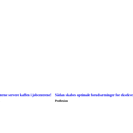
erne servere kaffen i jobcentrene!
Sådan skabes optimale forudsætninger for eksekve
n
Proflexion