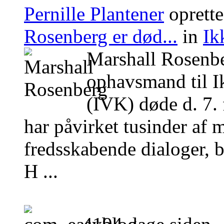
Pernille Plantener
oprett
Rosenberg er død...
in
Ik
Marshall Rosenb
ophavsmand til 
(IVK) døde d. 7.
har påvirket tusinder af 
fredsskabende dialoger, 
H ...