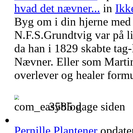
hvad det nævner...
in
Ikk
Byg om i din hjerne me
N.F.S.Grundtvig var på l
da han i 1829 skabte tag
Nævner. Eller som Marti
overlever og healer formul
3585 dage siden
Pernille Plantener
opdate