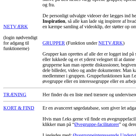
og fra.
De personligt udvalgte videoer der lægges ind he
Inspiration
, så alle kan lade sig inspirere af hv
NETVÆRK
en kæmpe samling af videoklip, der støtter op 
(login nødvendigt
for adgang til
GRUPPER
(Funktion under
NETVÆRK
)
funktionerne)
Grupper kan oprettes af alle der er logget ind på 
eller lukkede og er et yderst velegnet til at dan
grupperne kan man oprette diskussioner, begiven
dele billeder, video og andre dokumenter. Man k
medlemmer i gruppen. Gruppefunktionen kan f.e
øvegruppe eller en interessegruppe eller en arbe
TRÆNING
Her finder du en liste med trænere og undervise
KORT & FIND
Er en avanceret søgedatabase, som giver let adgan
Hvis man f.eks gerne vil finde en øvegruppefacilit
klikker man på “
Øvegruppe-facilitatorer
” og der
Ligeledes med:
Øvegruppeinteresserede
Undervi