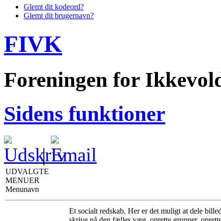
Glemt dit kodeord?
Glemt dit brugernavn?
FIVK
Foreningen for Ikkevo
Sidens funktioner
|
UDVALGTE
MENUER
Menunavn
Et socialt redskab. Her er det muligt at dele bille
skrive på den fælles væg, oprette grupper, opre