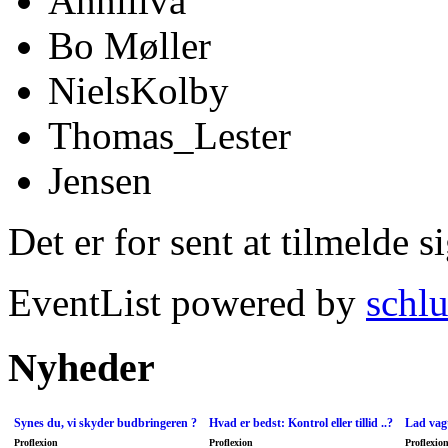
Anniliva
Bo Møller
NielsKolby
Thomas_Lester
Jensen
Det er for sent at tilmelde s
EventList powered by
schlu
Nyheder
Synes du, vi skyder budbringeren ?
Hvad er bedst: Kontrol eller tillid ..?
Lad vagt
Proflexion
Proflexion
Proflexio