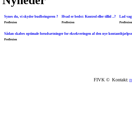
Nyheder
Synes du, vi skyder budbringeren ?
Hvad er bedst: Kontrol eller tillid ..?
Lad vagt
Proflexion
Proflexion
Proflexio
Sådan skabes optimale forudsætninger for eksekveringen af den nye kontanthjælps
Proflexion
FIVK © Kontakt:
F